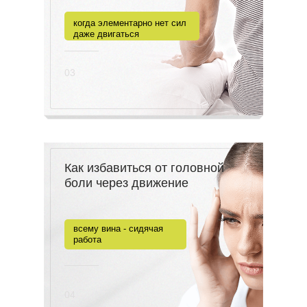
когда элементарно нет сил
даже двигаться
03
Как избавиться от головной
боли через движение
всему вина - сидячая
работа
04