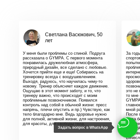
Светлана Васюкович, 50
лет
У меня были проблемы со спиной. Подруга
За год
рассказала о GYMPA. С первого момента
спорто
понравилась дружелюбная атмосфера,
попытк
природный дизайн, все сделано с любовью.
пробле
Хочется прийти еще и еще! Собираюсь на
интерн
тренировку всегда с воодушевлением.
просмо
Выходя, радуюсь, что научилась чему-то
здоров
новому. Тренер объясняет каждое движение.
позвон
Ощущаю в этот момент заботу, и то, что
это не
тренеру важно, что происходит с моим
то мне
проблемным позвоночником. Появился
GYMPA 
контроль над собой в обычной жизни: пресс
главное
напрячь, плечи опустить и пр.) Чувствую, как
мной р
тело благодарно мне. Ведь здоровье нужно
После 
для полной, активной жизни, для настроения,
ушла б
для красоты, для свободы тела.
из коле
Задать вопрос в WhatsApp
GYMPA 
здоров
Вячесл